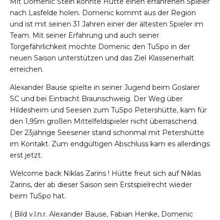
Mit Domenic Stein konnte Hütte einen erfahrenen Spieler
nach Lasfelde holen. Domenic kommt aus der Region
und ist mit seinen 31 Jahren einer der ältesten Spieler im
Team. Mit seiner Erfahrung und auch seiner
Torgefährlichkeit möchte Domenic den TuSpo in der
neuen Saison unterstützen und das Ziel Klassenerhalt
erreichen.
Alexander Bause spielte in seiner Jugend beim Goslarer
SC und bei Eintracht Braunschweig. Der Weg über
Hildesheim und Seesen zum TuSpo Petershütte, kam für
den 1,95m großen Mittelfeldspieler nicht überraschend.
Der 23jährige Seesener stand schonmal mit Petershütte
im Kontakt. Zum endgültigen Abschluss kam es allerdings
erst jetzt.
Welcome back Niklas Zarins ! Hütte freut sich auf Niklas
Zarins, der ab dieser Saison sein Erstspielrecht wieder
beim TuSpo hat.
( Bild v.l.n.r. Alexander Bause, Fabian Henke, Domenic